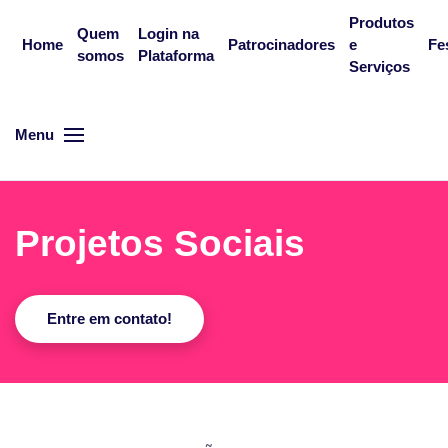
Produtos
Quem
Login na
Home
Patrocinadores
e
Fe
somos
Plataforma
Skip to main content
Serviços
Menu
Projetos Sociais
Entre em contato!